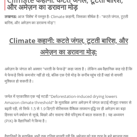
और अमेज़न का डरावना मोड़
लखनऊ:
आज 'विशेष' में पस्तुत है- Climate कहानी, जिसका शीर्षक है - "कटते जंगल, टूटती
बारिश, और अमेज़न का डरावना मोड़"!
Climate कहानी: कटते जंगल, टूटती बारिश, और
अमेज़न का डरावना मोड़:
अमेज़न के जंगल को अक्सर “धरती के फेफड़े” कहा जाता है। लेकिन अब वैज्ञानिक कह रहे हैं कि
ये फेफड़े सिर्फ कमजोर नहीं हो रहे, बल्कि एक ऐसे मोड़ के करीब पहुंच रहे हैं जहां से वापसी
मुश्किल हो सकती है।
जर्नल में प्रकाशित एक नई स्टडी “Deforestation-induced drying lowers
Amazon climate threshold” के मुताबिक अगर अमेज़न में जंगल कटाई मौजूदा रफ्तार से
बढ़ती रही, तो सिर्फ 1.5 से 1.9 डिग्री सेल्सियस वैश्विक तापमान वृद्धि पर ही अमेज़न का बड़ा
हिस्सा घने वर्षावन से सूखे, बिखरे और सवाना जैसे परिदृश्य में बदल सकता है। यह अध्ययन
(PIK) के वैज्ञानिकों ने किया है।
वैज्ञानिकों के मुताबिक अभी तक दुनिया मानती रही कि अमेज़न को इस तरह के बड़े बदलाव तक