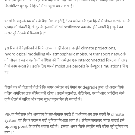
किलोमीटर दूर दूसरे हिस्सों में भी सूखा बढ़ सकता है।
स्टडी के सह-लेखक और के वैज्ञानिक कहते हैं, “जब अमेज़न के एक हिस्से में जंगल कटाई नमी के
प्रवाह को रोकती है, तो दूर के इलाकों की भी resilience कमजोर होने लगती है। सूखे का
असर पूरे नेटवर्क में फैलता है।”
इस रिसर्च में वैज्ञानिकों ने सिर्फ तापमान नहीं देखा। उन्होंने climate projections,
hydrological modelling और atmospheric moisture transport network
को जोड़कर यह समझने की कोशिश की कि अमेज़न एक interconnected सिस्टम की तरह
कैसे काम करता है। इसके लिए अरबों moisture parcels के कंप्यूटर simulations किए
गए।
रिसर्च यह भी चेतावनी देती है कि अगर अमेज़न बड़े पैमाने पर degrade हुआ, तो असर सिर्फ
दक्षिण अमेरिका तक सीमित नहीं रहेगा। इससे ब्राज़ील, बोलिविया, पराग्वे और अर्जेंटीना जैसे
कृषि क्षेत्रों में बारिश और जल सुरक्षा प्रभावित हो सकती है।
PIK के निदेशक और अध्ययन के सह-लेखक कहते हैं, “अमेज़न अब तक धरती के climate
system को स्थिर रखने में बड़ी भूमिका निभाता आया है। लेकिन लगातार जंगल कटाई इसे
tipping point के करीब धकेल रही है। इसका असर सिर्फ क्षेत्रीय नहीं बल्कि पूरी दुनिया पर
होगा।”