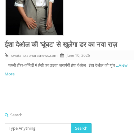
ईशा देओल की ‘घूंघट’ से खुलेगा डर का नया राज़
swatantrabharatnews.com
June 10, 2026
पहली हॉरर-कॉमेडी में हंसी का तड़का लगाएंगी ईशा देओल ईशा देओल की ‘घूंघ
...View
More
Search
Search