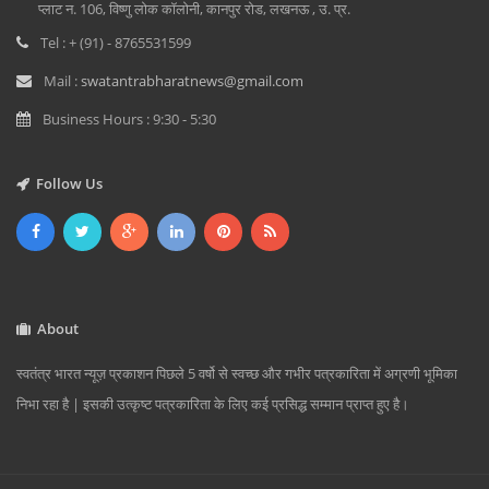
प्लाट न. 106, विष्णु लोक कॉलोनी, कानपुर रोड, लखनऊ , उ. प्र.
Tel : + (91) - 8765531599
Mail :
swatantrabharatnews@gmail.com
Business Hours : 9:30 - 5:30
Follow Us
About
स्वतंत्र भारत न्यूज़ प्रकाशन पिछले 5 वर्षो से स्वच्छ और गभीर पत्रकारिता में अग्रणी भूमिका
निभा रहा है | इसकी उत्कृष्ट पत्रकारिता के लिए कई प्रसिद्ध सम्मान प्राप्त हुए है।