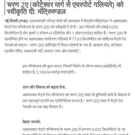
चरण 2ए (कोटेश्वर मार्ग से एयरपोर्ट गलियारे) को
स्वीकृति दी: मंत्रिमण्‍डल
नई-दिल्ली (PIB):
प्रधानमंत्री नरेन्‍द्र मोदी की अध्यक्षता में केंद्रीय मंत्रिमंडल ने अहमदाबाद
मेट्रो रेल परियोजना के चरण 2(ए) को स्‍वीकृति दे दी है। इस गलियारे की लंबाई 6.032
किलोमीटर है और इसमें 5 स्टेशन (4 एलिवेटेड और 1 अंडरग्राउंड) शामिल हैं। चरण 2(ए) के
कार्यान्वित होने पर अहमदाबाद-गांधीनगर गलियारे में 77.63 किलोमीटर का सक्रिय मेट्रो रेल
नेटवर्क हो जाएगा। चरण 2(ए) कॉरिडोर में स्थित स्टेशनों के नाम हैं- आश्रम रोड, कोटेश्वर
प्राचीन मंदिर, साबरमती नदी, सरदार नगर और एयरपोर्ट।
इस परियोजना की कुल लागत, जिसमें निर्माण के दौरान ब्याज (आईडीसी) भी
शामिल है, 2,169.04 करोड़ रुपये होगी।
लाभ और विकास को बढ़ावा देना:
अहमदाबाद मेट्रो रेल परियोजना का चरण 2(ए) शहर के बुनियादी ढांचे के विकास में
एक महत्वपूर्ण प्रगति का प्रतिनिधित्व करता है। चरण 2(ए) शहर में मेट्रो रेल
नेटवर्क का एक बड़ा विस्तार है।
बेहतर सम्‍पर्क:
अहमदाबाद मेट्रो परियोजना के चरण 2(ए) में लगभग 6.032 किलोमीटर के नए