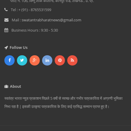
प्लाट न. 106, विष्णु लोक कॉलोनी, कानपुर रोड, लखनऊ , उ. प्र.
Tel : + (91) - 8765531599
Mail :
swatantrabharatnews@gmail.com
Business Hours : 9:30 - 5:30
Follow Us
About
स्वतंत्र भारत न्यूज़ प्रकाशन पिछले 5 वर्षो से स्वच्छ और गभीर पत्रकारिता में अग्रणी भूमिका
निभा रहा है | इसकी उत्कृष्ट पत्रकारिता के लिए कई प्रसिद्ध सम्मान प्राप्त हुए है।