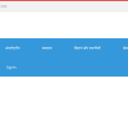
1599
अंतर्राष्ट्रीय
व्यवसाय
विज्ञानं और तकनीकी
खे
Signin